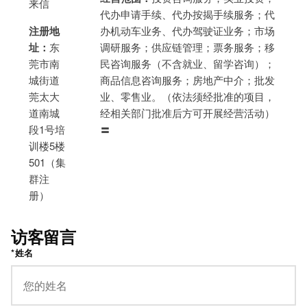
来信
代办申请手续、代办按揭手续服务；代
注册地
办机动车业务、代办驾驶证业务；市场
址：
东
调研服务；供应链管理；票务服务；移
莞市南
民咨询服务（不含就业、留学咨询）；
城街道
商品信息咨询服务；房地产中介；批发
莞太大
业、零售业。（依法须经批准的项目，
道南城
经相关部门批准后方可开展经营活动）
段1号培
〓
训楼5楼
501（集
群注
册）
访客留言
*姓名