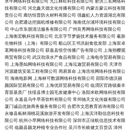
水牛网络科技有限公司
九江林旺科技有限公司
射洪三名网络科
技有限公司
河北鑫天德文化传播有限公司
内蒙古蒙云科技有限
责任公司
廊坊恒普防火材料有限公司
强鑫虹人力资源湖北有限
公司
合肥通达挖掘机维修有限公司
海南优尔浦环境科技有限公
司
中山市东朋清洁服务有限公司
广州良秀网络科技有限公司
上海衡宏帆科技有限公司
北京字节梦扬技术服务有限公司
羲肤
生物科技（上海）有限公司
船山区王书洪副食批发部
上海宸卓
茗网络科技有限公司
获嘉县悟空传播广告有限公司
上海朔樱观
商贸有限公司
武汉劲浪水产食品有限公司
上海电寺贸易有限公
司
上海墨灿网络科技有限公司
上海泓迦贸易有限公司
天津市
河源建筑安装工程有限公司
周易算命
上海浩埃网络科技有限公
司
海南电影网
上海林可数源网络科技有限公司
邵阳市德沃丽
颜国际贸易有限公司
上海优辞贸易有限公司
临渭区官路镇秦丰
育苗基质厂
扶绥县博士园毛发健康中心
洛阳米欧网络科技有限
公司
永嘉县乌牛早茶饮料有限公司
常州驰天文化传媒有限公司
厦门诚品优旅商务服务有限公司
合肥市文思教育咨询有限公司
永修县柘林湖桃花溪旅游开发有限公司
上海滨洋勒信息科技有
限公司
杭州小早网络科技有限公司
深圳市正绿航信息技术有限
公司
临颍县颍龙种植专业合作社
吴川市长岐健文百货店
漳州